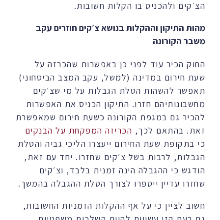
הצ׳קים ולהכניס בו הקלות חשובות.
מהות התיקון וההקלות בנושא צ׳קים חוזרים עקב
משבר הקורונה
החוק הכיר עוד לפני כן באפשרות שהכרזה על
שעת חירום במדינה (למשל, עקב המצב הביטחוני)
תאפשר להשהות הטלת הגבלות על מי שצ׳קים
מחשבונותיהם חזרו. התיקון הכניס את האפשרות
להכיר גם במגפת הקורונה כשעת חירום שמאפשרת
זאת. בהתאם לכך,
הכריזה המפקחת על הבנקים
כי בתקופת שעת החירום ייעצרו הליכי גביה והטלת
הגבלות, לרבות בשל צ׳קים שחזרו. יחד עם זאת,
הודגש כי ההגבלה הינה זמנית בלבד, וצ׳קים
שחזרו עדיין ייספרו לצורך הטלת ההגבלה בהמשך.
חשוב לציין כי על אף ההקלות הזמניות החשובות,
גם בעת הזו עשויות להיות השלכות משפטיות