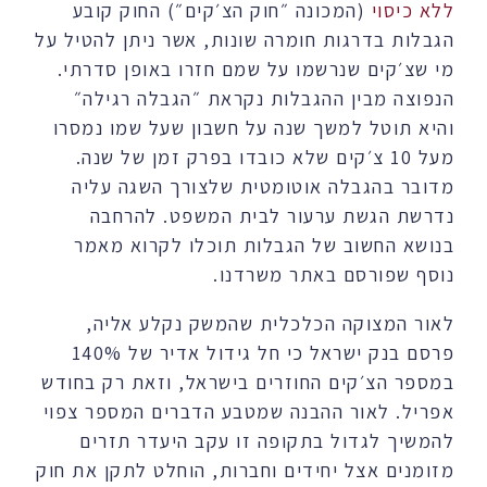
ללא כיסוי
(המכונה ״חוק הצ׳קים״) החוק קובע
הגבלות בדרגות חומרה שונות, אשר ניתן להטיל על
מי שצ׳קים שנרשמו על שמם חזרו באופן סדרתי.
הנפוצה מבין ההגבלות נקראת ״הגבלה רגילה״
והיא תוטל למשך שנה על חשבון שעל שמו נמסרו
מעל 10 צ׳קים שלא כובדו בפרק זמן של שנה.
מדובר בהגבלה אוטומטית שלצורך השגה עליה
נדרשת הגשת ערעור לבית המשפט. להרחבה
בנושא החשוב של הגבלות תוכלו לקרוא מאמר
נוסף שפורסם באתר משרדנו.
לאור המצוקה הכלכלית שהמשק נקלע אליה,
פרסם בנק ישראל כי חל גידול אדיר של 140%
במספר הצ׳קים החוזרים בישראל, וזאת רק בחודש
אפריל. לאור ההבנה שמטבע הדברים המספר צפוי
להמשיך לגדול בתקופה זו עקב היעדר תזרים
מזומנים אצל יחידים וחברות, הוחלט לתקן את חוק